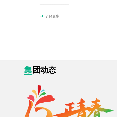
________________
了解更多
集团动态