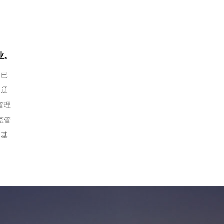
业。
国已
、辽
管理
监管
的基